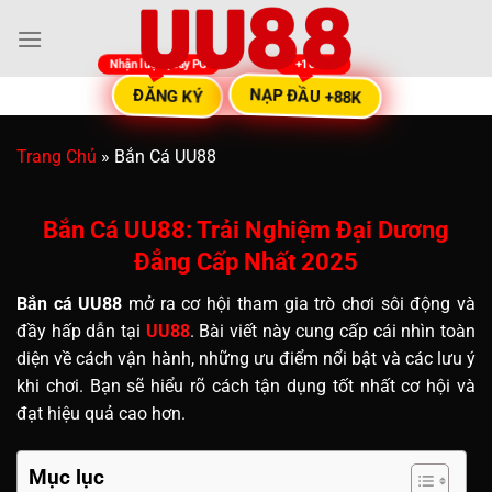
Bỏ
qua
nội
dung
ĐĂNG KÝ
NẠP ĐẦU +88K
Trang Chủ
»
Bắn Cá UU88
Bắn Cá UU88: Trải Nghiệm Đại Dương
Đẳng Cấp Nhất 2025
Bắn cá UU88
mở ra cơ hội tham gia trò chơi sôi động và
đầy hấp dẫn tại
UU88
. Bài viết này cung cấp cái nhìn toàn
diện về cách vận hành, những ưu điểm nổi bật và các lưu ý
khi chơi.
Bạn sẽ hiểu rõ cách tận dụng tốt nhất cơ hội và
đạt hiệu quả cao hơn.
Mục lục