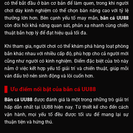
có thể bắt đầu ở bàn cơ bản để làm quen, trong khi người
chơi dày kinh nghiệm có thể chọn bàn nâng cao với tỷ lệ
thưởng lớn hơn.
Bên cạnh yếu tố may mắn,
bắn cá UU88
còn đòi hỏi khả năng quan sát, phản xạ nhanh cùng chiến
thuật bắn hợp lý để đạt hiệu quả tối đa.
Khi tham gia, người chơi có thể khám phá hàng loạt phòng
bắn khác nhau với nhiều cấp độ, phù hợp cho cả người mới
cũng như người có kinh nghiệm. Điểm đặc biệt của trò này
nằm ở việc kết hợp yếu tố giải trí và chiến thuật, giúp mỗi
ván đấu trở nên sinh động và lôi cuốn hơn.
Ưu điểm nổi bật của bắn cá UU88
Bắn cá UU88
được đánh giá là một trong những trò giải trí
hấp dẫn nhất tại UU88 hiện nay. Từ thiết kế cho đến cách
vận hành, mọi yếu tố đều được tối ưu để mang lại sự
thuận tiện và hứng thú.