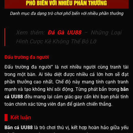
Danh mục đa dạng trò chơi phổ biến với nhiều phần thưởng
Xem thêm:
Đá Gà UU88
– Những Loại
Hình Cược Kê Không Thể Bỏ Lỡ
Đấu trường đa người
Đấu trường đa người” là nơi nhiều người cùng tranh tài
trong một bàn. Ai tiêu diệt được nhiều cá lớn hơn sẽ đạt
phần thưởng cao nhất. Chế độ này mang tính cạnh tranh
mạnh và tạo không khí sôi động. Từng phát bắn trong
bắn
cá UU88
đều mang lại cảm giác gay cấn khi bạn phải tính
toán chính xác từng viên đạn để giành chiến thắng.
Kết luận
Bắn cá UU88
là trò chơi thú vị, kết hợp hoàn hảo giữa yếu