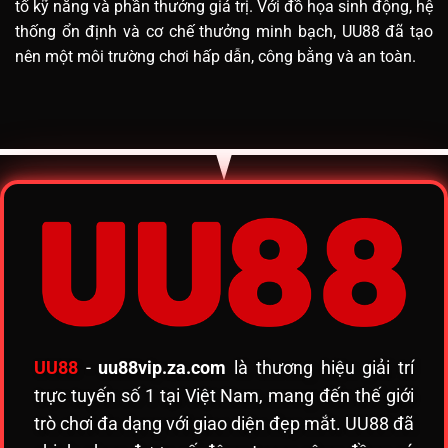
tố kỹ năng và phần thưởng giá trị. Với đồ họa sinh động, hệ
thống ổn định và cơ chế thưởng minh bạch, UU88 đã tạo
nên một môi trường chơi hấp dẫn, công bằng và an toàn.
UU88
-
uu88vip.za.com
là thương hiệu giải trí
trực tuyến số 1 tại Việt Nam, mang đến thế giới
trò chơi đa dạng với giao diện đẹp mắt. UU88 đã