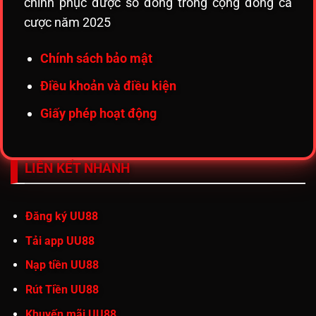
chinh phục được số đông trong cộng đồng cá
cược năm 2025
Chính sách bảo mật
Điều khoản và điều kiện
Giấy phép hoạt động
LIÊN KẾT NHANH
Đăng ký UU88
Tải app UU88
Nạp tiền UU88
Rút Tiền UU88
Khuyến mãi UU88