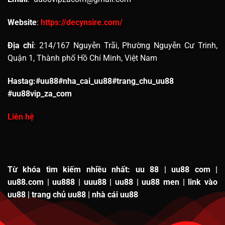
Website
:
https://decynsire.com/
Địa chỉ
:
214/167 Nguyễn Trãi, Phường Nguyễn Cư Trinh,
Quận 1, Thành phố Hồ Chí Minh, Việt Nam
Hastag:#uu88#nha_cai_uu88#trang_chu_uu88
#uu88vip_za_com
Liên hệ
Từ khóa tìm kiếm nhiều nhất: uu 88 | uu88 com |
uu88.com | uu888 | uuu88 | uu88 | uu88 men | link vào
uu88 | trang chủ uu88 | nhà cái uu88