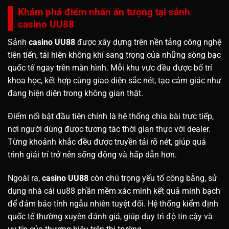
Khám phá điểm nhấn ấn tượng tại sảnh
casino UU88
Sảnh
casino UU88
được xây dựng trên nền tảng công nghệ
tiên tiến, tái hiện không khí sang trọng của những sòng bạc
quốc tế ngay trên màn hình. Mỗi khu vực đều được bố trí
khoa học, kết hợp cùng giao diện sắc nét, tạo cảm giác như
đang hiện diện trong không gian thật.
Điểm nổi bật đầu tiên chính là hệ thống chia bài trực tiếp,
nơi người dùng được tương tác thời gian thực với dealer.
Từng khoảnh khắc đều được truyền tải rõ nét, giúp quá
trình giải trí trở nên sống động và hấp dẫn hơn.
Ngoài ra,
casino UU88
còn chú trọng yếu tố công bằng, sử
dụng
nhà cái uu88
phần mềm xác minh kết quả minh bạch
để đảm bảo tính ngẫu nhiên tuyệt đối. Hệ thống kiểm định
quốc tế thường xuyên đánh giá, giúp duy trì độ tin cậy và