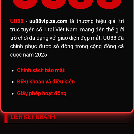
UU88
-
uu88vip.za.com
là thương hiệu giải trí
trực tuyến số 1 tại Việt Nam, mang đến thế giới
trò chơi đa dạng với giao diện đẹp mắt. UU88 đã
chinh phục được số đông trong cộng đồng cá
cược năm 2025
Chính sách bảo mật
Điều khoản và điều kiện
Giấy phép hoạt động
LIÊN KẾT NHANH