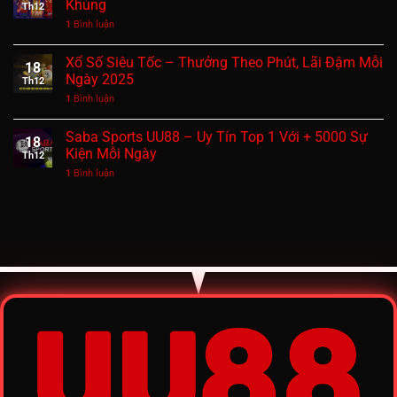
Khủng
Th12
1
Bình luận
Xổ Số Siêu Tốc – Thưởng Theo Phút, Lãi Đậm Mỗi
18
Ngày 2025
Th12
1
Bình luận
Saba Sports UU88 – Uy Tín Top 1 Với + 5000 Sự
18
Kiện Mỗi Ngày
Th12
1
Bình luận