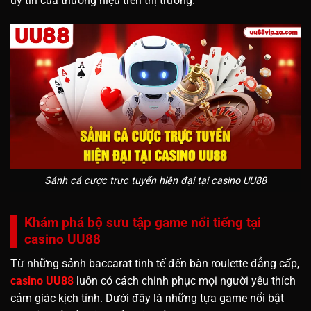
uy tín của thương hiệu trên thị trường.
Sảnh cá cược trực tuyến hiện đại tại casino UU88
Khám phá bộ sưu tập game nổi tiếng tại
casino UU88
Từ những sảnh baccarat tinh tế đến bàn roulette đẳng cấp,
casino UU88
luôn có cách chinh phục mọi người yêu thích
cảm giác kịch tính. Dưới đây là những tựa game nổi bật