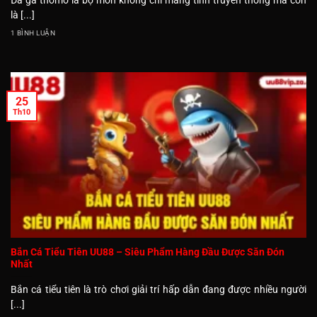
Đá gà thomo là bộ môn không chỉ mang tính truyền thống mà còn
là [...]
1 BÌNH LUẬN
25
Th10
Bắn Cá Tiểu Tiên UU88 – Siêu Phẩm Hàng Đầu Được Săn Đón
Nhất
Bắn cá tiểu tiên là trò chơi giải trí hấp dẫn đang được nhiều người
[...]