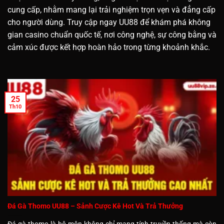
cung cấp, nhằm mang lại trải nghiệm trọn vẹn và đẳng cấp
cho người dùng. Truy cập ngay UU88 để khám phá không
gian casino chuẩn quốc tế, nơi công nghệ, sự công bằng và
cảm xúc được kết hợp hoàn hảo trong từng khoảnh khắc.
25
Th10
Đá Gà Thomo UU88 – Sảnh Cược Kê Hot Và Trả Thưởng