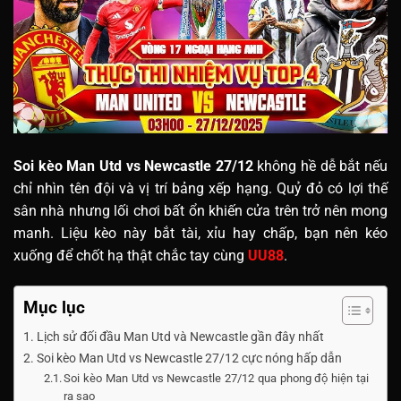
Soi kèo Man Utd vs Newcastle 27/12
không hề dễ bắt nếu
chỉ nhìn tên đội và vị trí bảng xếp hạng. Quỷ đỏ có lợi thế
sân nhà nhưng lối chơi bất ổn khiến cửa trên trở nên mong
manh. Liệu kèo này bắt tài, xỉu hay chấp, bạn nên kéo
xuống để chốt hạ thật chắc tay cùng
UU88
.
Mục lục
Lịch sử đối đầu Man Utd và Newcastle gần đây nhất
Soi kèo Man Utd vs Newcastle 27/12 cực nóng hấp dẫn
Soi kèo Man Utd vs Newcastle 27/12 qua phong độ hiện tại
ra sao