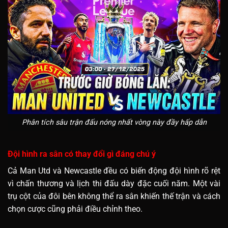
Phân tích sâu trận đấu nóng nhất vòng này đầy hấp dẫn
Đội hình ra sân có thay đổi gì đáng chú ý
Cả Man Utd và Newcastle đều có biến động đội hình rõ rệt
vì chấn thương và lịch thi đấu dày đặc cuối năm. Một vài
trụ cột của đôi bên không thể ra sân khiến thế trận và cách
chọn cược cũng phải điều chỉnh theo.