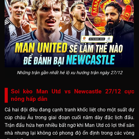
Những trận gần nhất hé lộ xu hướng trận ngày 27/12
Soi kèo Man Utd vs Newcastle 27/12 cực
nóng hấp dẫn
Cả hai đội đều đang cạnh tranh khốc liệt cho một suất dự
cúp châu Âu trong giai đoạn cuối năm dày đặc lịch đấu.
Trận đấu hứa hẹn nhiều bất ngờ khi Man Utd có lợi thế sân
nhà nhưng lại không có phong độ ổn định trong các vòng