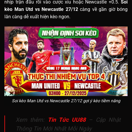
nhịp trận đấu rồi vào cược xỉu hoặc Newcastle +0.5.
Soi
kèo Man Utd vs Newcastle 27/12
càng về gần giờ bóng
lăn càng dễ xuất hiện kèo ngon.
Soi kèo Man Utd vs Newcastle 27/12 gợi ý kèo tiềm năng
Xem thêm:
Tin Tức UU88
– Cập Nhật
Thông Tin Mới Nhất Mỗi Ngày