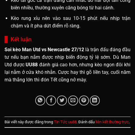
Kèo tài góc cả trận đáng cân nhắc do hai đội tấn công
biên nhiều, thường xuyên căng bóng từ hai cánh.
Kèo rung xỉu nên vào sau 10-15 phút nếu nhịp trận
chậm và ít pha dứt điểm rõ ràng.
Kết luận
Soi kèo Man Utd vs Newcastle 27/12
là trận đấu đáng đầu
tư nếu bạn nắm được nhịp biến động tỷ lệ sớm. Dù Man
Utd được
UU88
đánh giá cao hơn, nhưng kèo ngon đôi khi
lại nằm ở cửa khó nhằn. Cược hay thì gõ liền tay, cuối năm
mà thắng lớn thì đón Tết cũng nở mày.
Bài viết này được đăng trong
Tin Tức uu88
. Đánh dấu
liên kết thường trực
.