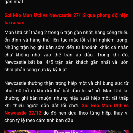
gần nhất..
Soi kèo Man Utd vs Newcastle 27/12 qua phong độ hiện
tại ra sao
Man Utd chỉ thắng 2 trong 6 trận gần nhất, hàng công thiếu
ổn định và hàng thủ liên tục mắc lỗi vị trí nghiêm trọng.
Những trận họ ghi bàn sớm đến từ khoảnh khắc cá nhân
chứ không nhờ vào thế trận áp đảo. Trong khi đó,
Newcastle bất bại 4/5 trận sân khách gần nhất và luôn
chơi phản công cực kỳ kỷ luật.
Newcastle thường thận trọng hiệp một và chỉ bung sức từ
phút 60 trở đi khi đối thủ bắt đầu lộ sơ hở. Man Utd lại
thường ghi bàn muộn, nhưng hiệu suất hiệp một rất thấp
khi thiếu người dẫn dắt lối chơi.
Soi kèo Man Utd vs
Newcastle 27/12
do đó nên dựa theo từng hiệp, thay vì
chọn tỷ lệ theo cảm tính ban đầu.