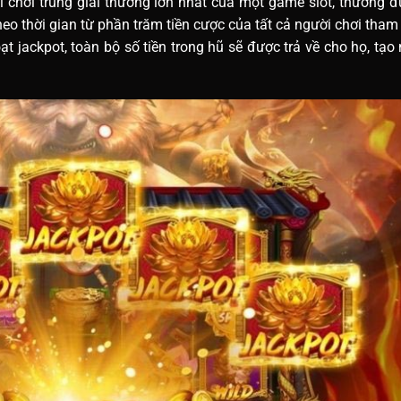
i chơi trúng giải thưởng lớn nhất của một game slot, thường 
theo thời gian từ phần trăm tiền cược của tất cả người chơi tham
 jackpot, toàn bộ số tiền trong hũ sẽ được trả về cho họ, tạo