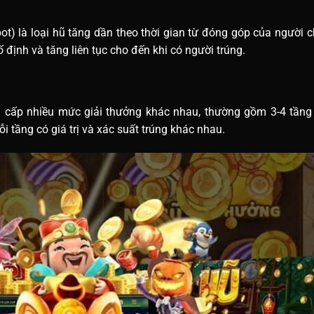
ot) là loại hũ tăng dần theo thời gian từ đóng góp của người c
định và tăng liên tục cho đến khi có người trúng.
g cấp nhiều mức giải thưởng khác nhau, thường gồm 3-4 tầng
i tầng có giá trị và xác suất trúng khác nhau.