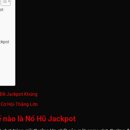
ot
ckpot
 Đề Jackpot Khủng
 Cơ Hội Thắng Lớn
 nào là Nổ Hũ Jackpot