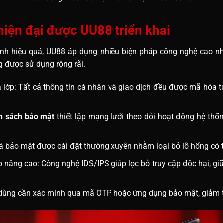
iện đại được UU88 triển khai
h hiệu quả, UU88 áp dụng nhiều biện pháp công nghệ cao nhằ
g được sử dụng rộng rãi.
lớp: Tất cả thông tin cá nhân và giao dịch đều được mã hóa tự
h sách bảo mật
thiết lập mạng lưới theo dõi hoạt động hệ th
 bảo mật được cài đặt thường xuyên nhằm loại bỏ lỗ hổng có 
nâng cao: Công nghệ IDS/IPS giúp lọc bỏ truy cập độc hại, g
dùng cần xác minh qua mã OTP hoặc ứng dụng bảo mật, giảm thiể