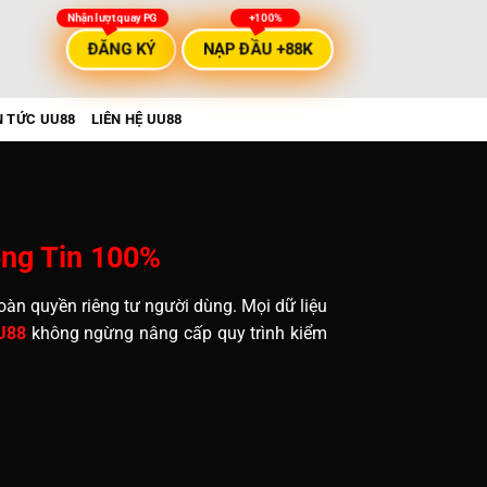
ĐĂNG KÝ
NẠP ĐẦU +88K
N TỨC UU88
LIÊN HỆ UU88
ng Tin 100%
toàn quyền riêng tư người dùng. Mọi dữ liệu
U88
không ngừng nâng cấp quy trình kiểm