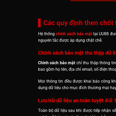
Các quy định then chốt
Hệ thống
chính sách bảo mật
tại UU88 đượ
nguyên tắc được áp dụng chặt chẽ.
Chính sách bảo mật thu thập dữ li
Chính sách bảo mật
chỉ thu thập thông tin
bao gồm họ tên, địa chỉ email, số điện th
Mọi thông tin đều được khai báo công kh
dụng dữ liệu cho mục đích thương mại hay
Lưu trữ dữ liệu an toàn tuyệt đối
Toàn bộ dữ liệu sau khi được tiếp nhận sẽ 