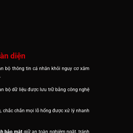
àn diện
àn bộ thông tin cá nhân khỏi nguy cơ xâm
.
àn bộ dữ liệu được lưu trữ bằng công nghệ
g, chắc chắn mọi lỗ hổng được xử lý nhanh
ch bảo mật
giữ an toàn nghiêm ngặt, tránh